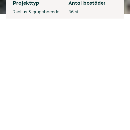
Projekttyp
Antal bostäder
Radhus & gruppboende
36 st
Projektstorlek
Solceller
4 745 m² BTA
Ja
Total projekttid
Kvartal 4, 2019 - Kvartal
4, 2022